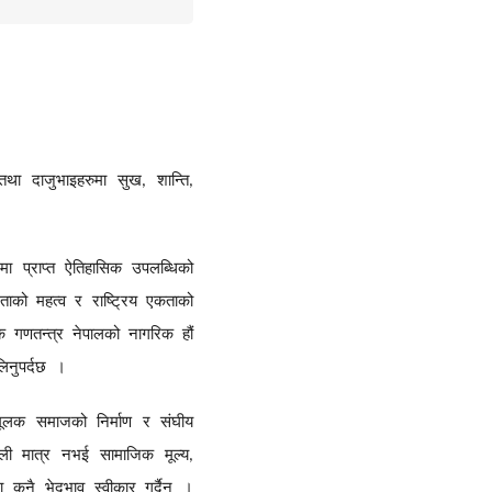
तथा
दाजुभाइहरुमा
सुख
शान्ति
,
,
मा
प्राप्त
ऐतिहासिक
उपलब्धिको
रताको
महत्व
र
राष्ट्रिय
एकताको
क
गणतन्त्र
नेपालको
नागरिक
हौं
लिनुपर्दछ
।
मूलक
समाजको
निर्माण
र
संघीय
ली
मात्र
नभई
सामाजिक
मूल्य
,
ा
कुनै
भेदभाव
स्वीकार
गर्दैन
।