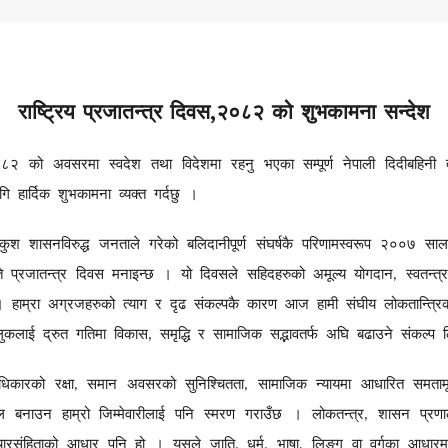
,
राष्ट्रिय
प्रजातन्त्र
दिवस
२०८२
को
शुभकामना
सन्देश
०८२
को
अवसरमा
स्वदेश
तथा
विदेशमा
रहनु
भएका
सम्पूर्ण
नेपाली
दिदीबहिनी
गि
हार्दिक
शुभकामना
व्यक्त
गर्दछु
।
्कुश
शासनविरुद्ध
जनताले
गरेको
बलिदानीपूर्ण
संघर्षकै
परिणामस्वरूप
२००७
साल
े
प्रजातन्त्र
दिवस
मनाइन्छ
।
यो
दिवसले
सहिदहरुको
अमूल्य
योगदान
स्वतन्त्
,
।
हाम्रा
अग्रजहरुको
त्याग
र
दृढ
संकल्पकै
कारण
आज
हामी
संघीय
लोकतान्त्रि
लुकलाई
द्रुत
गतिमा
विकास
समृद्धि
र
सामाजिक
सद्भावतर्फ
अघि
बढाउने
संकल्प
,
धिकारको
रक्षा
समान
अवसरको
सुनिश्चितता
सामाजिक
न्यायमा
आधारित
समता
,
,
ल
बनाउन
हाम्रो
जिम्मेवारीलाई
पनि
स्मरण
गराउँछ
।
लोकतन्त्र
शासन
प्रणा
,
ारसंहिताको
आधार
पनि
हो
।
यसले
जाति
धर्म
भाषा
लिङ्ग
वा
वर्गका
आधारम
,
,
,