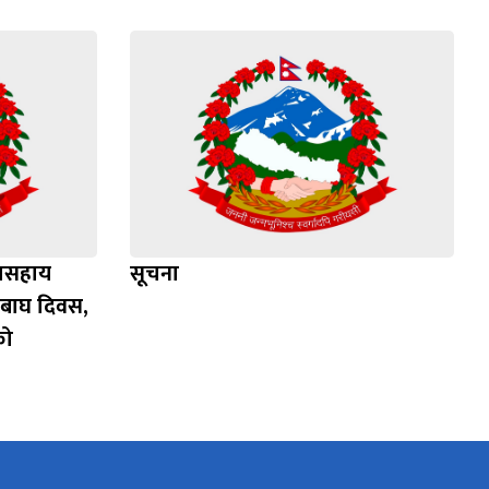
रामसहाय
सूचना
रिय बाघ दिवस,
को