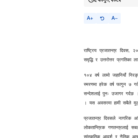
६ फागुन, २०८२
A
A
राष्ट्रिय
प्रजातन्त्र
दिवस
२
,
समृद्धि
र
उत्तरोत्तर
प्रगतिका
ला
१०४
वर्ष
लामो
जहानियाँ
निरङ
स्मरणमा
हरेक
वर्ष
फागुन
७
गत
सन्देशलाई
पुनः
उजागर
गर्दछ
।
यस
अवसरमा
हामी
सबैले
मु
प्रजातन्त्र
दिवसले
नागरिक
अ
लोकतान्त्रिक
गणतन्त्रलाई
सब
सांस्कृतिक
आदर्श
र
नैतिक
आच