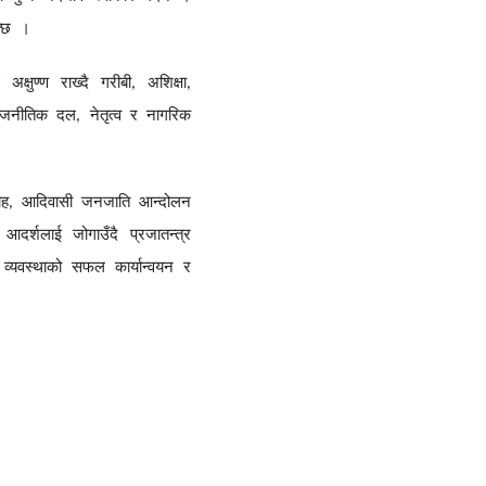
्छ
।
अक्षुण्ण
राख्दै
गरीबी
अशिक्षा
,
,
ाजनीतिक
दल
नेतृत्व
र
नागरिक
,
ोह
आदिवासी
जनजाति
आन्दोलन
,
आदर्शलाई
जोगाउँदै
प्रजातन्त्र
व्यवस्थाको
सफल
कार्यान्वयन
र