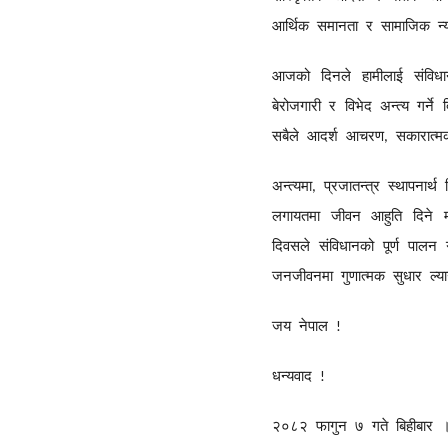
आर्थिक
समानता
र
सामाजिक
न
आजको
दिनले
हामीलाई
संविध
बेरोजगारी
र
विभेद
अन्त्य
गर्ने
सबैले
आदर्श
आचरण
सकारात्म
,
अन्त्यमा
प्रजातन्त्र
स्थापनार्थ
,
लगायतमा
जीवन
आहुति
दिने
दिवसले
संविधानको
पूर्ण
पालन
जनजीवनमा
गुणात्मक
सुधार
ल्य
जय
नेपाल
!
धन्यवाद
!
२०८२
फागुन
७
गते
बिहीबार