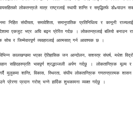
्यायसहितको
लोकतन्त्रले
मात्र
राष्ट्रलाई
स्थायी
शान्ति
र
समृद्धितर्फ
डो
याउन
सक
¥
ानमा
निहित
संघीयता
समावेशिता
समानुपातिक
प्रतिनिधित्व
र
कानूनी
राज्यलाई
,
,
दिशामा
एकजुट
भएर
अघि
बढ्न
प्रेरित
गर्दछ
।
लोकतन्त्रलाई
बलियो
बनाउन
र
क
सोच
र
जिम्मेवारपूर्ण
व्यवहारलाई
आत्मसात्
गर्न
आवश्यक
छ
।
विभिन्न
कालखण्डमा
भएका
ऐतिहासिक
जन
आन्दोलन
सशस्त्र
संघर्ष
मधेश
विद्र
,
,
महान
सहिदहरुप्रति
भावपूर्ण
श्रद्धाञ्जली
अर्पण
गर्दछु
।
लोकतान्त्रिक
मूल्य
र
गर्दै
मुलुकमा
शान्ति
विकास
स्थिरता
संघीय
लोकतान्त्रिक
गणतन्त्रात्मक
शासन
,
,
,
ाउने
प्रेरणा
प्रदान
गरोस्
भन्ने
हार्दिक
शुभकामना
व्यक्त
गर्दछु
।
।