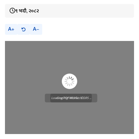
९ भदौ, २०८२
A
A
Loading PDF Worker CORS ...
Loading WEBGL 3D ...