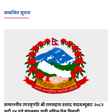
सम्बन्धित सूचना
सम्माननीय उपराष्ट्रपति श्री रामसहाय प्रसाद यादवज्यूबाट २०८२
भदौ २४ गते मंगलबार जारी अपिल/प्रेस विज्ञप्ती