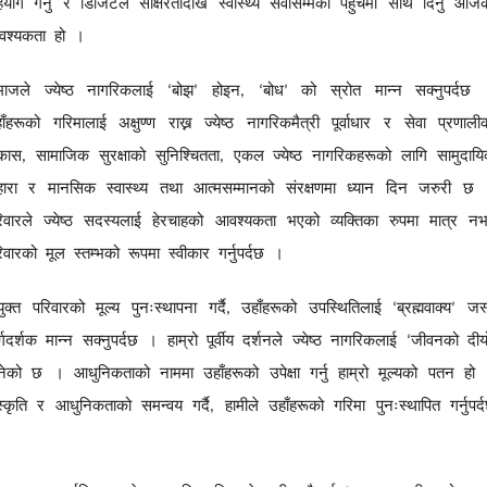
हयोग
गर्नु
र
डिजिटल
साक्षरतादेखि
स्वास्थ्य
सेवासम्मको
पहुँचमा
साथ
दिनु
आजक
श्यकता
हो
।
ाजले
ज्येष्ठ
नागरिकलाई
बोझ
होइन
बोध
को
स्रोत
मान्न
सक्नुपर्दछ
‘
’
, ‘
’
ाँहरूको
गरिमालाई
अक्षुण्ण
राख्न
ज्येष्ठ
नागरिकमैत्री
पूर्वाधार
र
सेवा
प्रणाली
कास
सामाजिक
सुरक्षाको
सुनिश्चितता
एकल
ज्येष्ठ
नागरिकहरूको
लागि
सामुदाय
,
,
ारा
र
मानसिक
स्वास्थ्य
तथा
आत्मसम्मानको
संरक्षणमा
ध्यान
दिन
जरुरी
छ
िवारले
ज्येष्ठ
सदस्यलाई
हेरचाहको
आवश्यकता
भएको
व्यक्तिका
रुपमा
मात्र
नभ
िवारको
मूल
स्तम्भको
रूपमा
स्वीकार
गर्नुपर्दछ
।
युक्त
परिवारको
मूल्य
पुनःस्थापना
गर्दै
उहाँहरूको
उपस्थितिलाई
ब्रह्मवाक्य
जस्
,
‘
’
र्गदर्शक
मान्न
सक्नुपर्दछ
।
हाम्रो
पूर्वीय
दर्शनले
ज्येष्ठ
नागरिकलाई
जीवनको
दीय
‘
नेको
छ
।
आधुनिकताको
नाममा
उहाँहरूको
उपेक्षा
गर्नु
हाम्रो
मूल्यको
पतन
हो
स्कृति
र
आधुनिकताको
समन्वय
गर्दै
हामीले
उहाँहरूको
गरिमा
पुनःस्थापित
गर्नुपर्
,