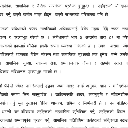
ंस्कृतिक
सामाजिक
र
नैतिक
सम्पत्तिका
प्रतीक
हुनुहुन्छ
।
उहाँहरूको
योगदान
,
दर
गर्नु
हाम्रो
कर्तव्य
मात्र
होइन
हाम्रो
सभ्यताको
परिचायक
पनि
हो
।
,
पालको
संविधानले
ज्येष्ठ
नागरिकको
अधिकारलाई
विशेष
महत्व
दिँदै
स्पष्ट
रूप
रक्षण
र
प्रत्याभूत
गरेको
छ
।
संविधानको
भाग
३
अन्तर्गत
धारा
४१
मा
ज्ये
गरिकको
हकलाई
मौलिक
हककै
रूपमा
व्यवस्था
गरिएको
छ
।
उक्त
धारामा
ज्ये
‘
गरिकलाई
राज्यबाट
विशेष
संरक्षण
तथा
सामाजिक
सुरक्षाको
हक
हुनेछ
भन्ने
उल्ल
’
।
सामाजिक
सुरक्षा
स्वास्थ्य
सेवा
सम्मानजनक
जीवन
र
सहयोग
प्राप्त
गर
,
,
धिकार
संविधानले
प्रत्याभूत
गरेको
छ
।
ाँ
पीढीले
ज्येष्ठ
नागरिकलाई
वृद्धका
रुपमा
मात्र
नभई
अनुभव
ज्ञान
र
मार्गदर्शन
,
रोतको
रूपमा
लिन
सक्नुपर्दछ
।
उहाँहरूप्रति
आदर
सहानुभूति
र
संवेदनशील
,
रदर्शन
गर्नु
युवा
पुस्ताको
नैतिक
आचरण
दायित्व
र
जिम्मेवारी
हो
।
नव
पीढीहरु
,
आफ्नो
घर
परिवारमा
उहाँहरूको
सहभागिता
सुनिश्चित
गर्नु
उहाँहरूको
विचार
–
–
,
्लाहलाई
सम्मानपूर्वक
ग्रहण
गर्नु
सामाजिक
गतिविधिमा
उहाँहरूको
सक्रियता
बढा
,