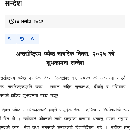
सन्देश
१४ असोज, २०८२
A
A
,
ज्येष्ठ
नागरिक
दिवस
२०२५
को
अन्तर्राष्ट्रिय
शुभकामना
सन्देश
्तर्राष्ट्रिय
ज्येष्ठ
नागरिक
दिवस
अक्टोबर
१
२०२५
को
अवसरमा
सम्पूर्ण
(
),
ेष्ठ
नागरिकहरूप्रति
उच्च
सम्मान
सहित
सुस्वास्थ्य
दीर्घायु
र
गरिमामय
,
ीवनको
हार्दिक
शुभकामना
व्यक्त
गर्दछु
।
दिवस
ज्येष्ठ
नागरिकप्रतिको
हाम्रो
सामूहिक
चेतना
दायित्व
र
जिम्मेवारीको
स्म
,
े
दिन
हो
।
उहाँहरुले
जीवनको
लामो
यात्राका
क्रममा
अंगाल्नु
भएका
अनुभव
्नुभएको
त्याग
सेवा
तथा
समर्पणले
समाजलाई
दिशानिर्देशन
गर्छ
।
उहाँहरु
हाम्
,