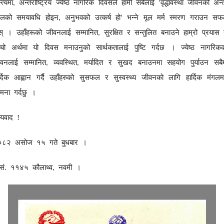
्त्यमा
अन्तर्राष्ट्रिय
ज्येष्ठ
नागरिक
दिवसले
हामी
सबैलाई
वृद्धावस्था
जीवनको
अन्त
,
‘
ालको
समयावधि
होइन
अनुभवको
उत्कर्ष
हो
भन्ने
मूल
मर्म
स्मरण
गराउन
सफ
,
’
स्
।
उहाँहरूको
जीवनलाई
सम्मानित
सुरक्षित
र
सन्तुलित
बनाउने
हाम्रो
प्रयास
,
ँचो
अर्थमा
यो
दिवस
मनाउनुको
सार्थकतालाई
पुष्टि
गर्दछ
।
ज्येष्ठ
नागरिक
ीवनलाई
सम्मानित
व्यवस्थित
मर्यादित
र
सुखद
बनाउनमा
सहयोग
पुर्याउन
सबै
,
,
्दिक
आह्वान
गर्दै
उहाँहरुको
सुसफल
र
सुस्वस्थ्य
जीवनको
लागि
हार्दिक
मंगल
मना
गर्दछु
।
्यवाद
!
०८२
असोज
१५
गते
बुधबार
।
सं
११४५
कौलाथ्व
नवमी
।
.
,